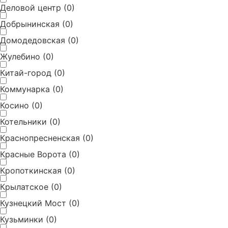
Деловой центр
(
0
)
Добрынинская
(
0
)
Домодедовская
(
0
)
Жулебино
(
0
)
Китай-город
(
0
)
Добавить заведение
Коммунарка
(
0
)
Косино
(
0
)
Заполните все поля и нажмите кнопку «Отправить»
Котельники
(
0
)
Ваше имя и фамилия
*
Краснопресненская
(
0
)
Красные Ворота
(
0
)
Название заведения
*
Кропоткинская
(
0
)
Крылатское
(
0
)
Телефон (для подтверждения брони)
*
Кузнецкий Мост
(
0
)
Кузьминки
(
0
)