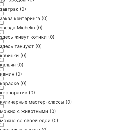
завтрак
(
0
)
заказ кейтеринга
(
0
)
звезда Michelin
(
0
)
здесь живут котики
(
0
)
здесь танцуют
(
0
)
кабинки
(
0
)
кальян
(
0
)
камин
(
0
)
караоке
(
0
)
корпоратив
(
0
)
кулинарные мастер-классы
(
0
)
можно с животными
(
0
)
можно со своей едой
(
0
)
настольные игры
(
0
)