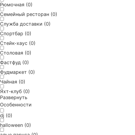
Рюмочная
(
0
)
Семейный ресторан
(
0
)
Служба доставки
(
0
)
Спортбар
(
0
)
Стейк-хаус
(
0
)
Столовая
(
0
)
Фастфуд
(
0
)
Фудмаркет
(
0
)
Чайная
(
0
)
Яхт-клуб
(
0
)
Развернуть
Особенности
dj
(
0
)
halloween
(
0
)
алые паруса
(
0
)