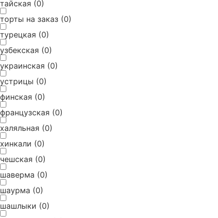
тайская
(
0
)
торты на заказ
(
0
)
турецкая
(
0
)
Добавить заведение
узбекская
(
0
)
украинская
Заполните все поля и нажмите кнопку «Отправить»
(
0
)
Ваше имя и фамилия
*
устрицы
(
0
)
финская
(
0
)
Название заведения
*
французская
(
0
)
халяльная
(
0
)
хинкали
(
0
)
Телефон (для подтверждения брони)
*
чешская
(
0
)
шаверма
(
0
)
E-mail
*
шаурма
(
0
)
шашлыки
(
0
)