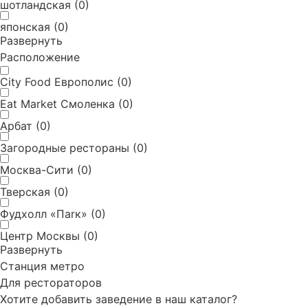
Отправить запрос
шотландская
(
0
)
японская
(
0
)
Развернуть
Расположение
City Food Европолис
(
0
)
Eat Market Смоленка
(
0
)
Арбат
(
0
)
Загородные рестораны
(
0
)
Москва-Сити
(
0
)
Тверская
(
0
)
Фудхолл «Паrк»
(
0
)
Центр Москвы
(
0
)
Развернуть
Станция метро
Для рестораторов
Хотите добавить заведение в наш каталог?