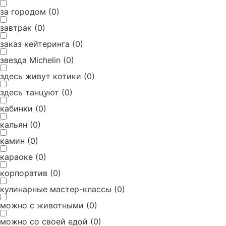
за городом
(
0
)
завтрак
(
0
)
заказ кейтеринга
(
0
)
звезда Michelin
(
0
)
здесь живут котики
(
0
)
здесь танцуют
(
0
)
кабинки
(
0
)
кальян
(
0
)
камин
(
0
)
караоке
(
0
)
корпоратив
(
0
)
кулинарные мастер-классы
(
0
)
можно с животными
(
0
)
можно со своей едой
(
0
)