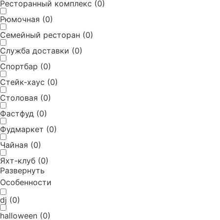
Ресторанный комплекс
(
0
)
Рюмочная
(
0
)
Семейный ресторан
(
0
)
Служба доставки
(
0
)
Спортбар
(
0
)
Стейк-хаус
(
0
)
Столовая
(
0
)
Фастфуд
(
0
)
Фудмаркет
(
0
)
Чайная
(
0
)
Яхт-клуб
(
0
)
Развернуть
Особенности
dj
(
0
)
halloween
(
0
)