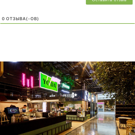
0
ОТЗЫВA(-ОВ)