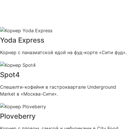
Yoda Express
Корнер с паназиатской едой на фуд-корте «Сити фуд».
Spot4
Спешелти-кофейня в гастроквартале Underground
Market в «Москва-Cити».
Ploveberry
Корнер с пловом, самсой и чебуреками в City Food.