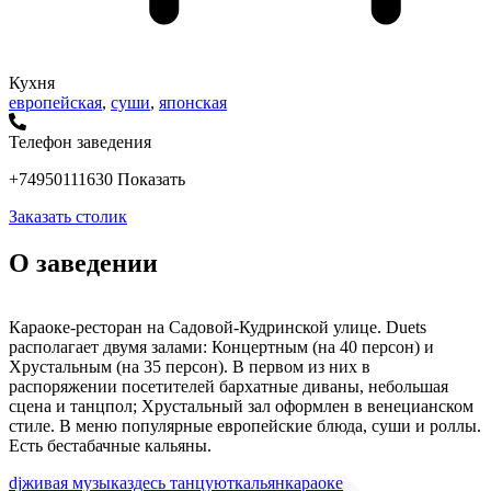
Кухня
европейская
,
суши
,
японская
Телефон заведения
+74950111630
Показать
Заказать столик
О заведении
Караоке-ресторан на Садовой-Кудринской улице. Duets
располагает двумя залами: Концертным (на 40 персон) и
Хрустальным (на 35 персон). В первом из них в
распоряжении посетителей бархатные диваны, небольшая
сцена и танцпол; Хрустальный зал оформлен в венецианском
стиле. В меню популярные европейские блюда, суши и роллы.
Есть бестабачные кальяны.
dj
живая музыка
здесь танцуют
кальян
караоке