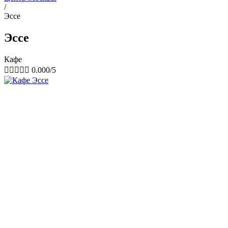
/
Эссе
Эссе
Кафе





0.000/5