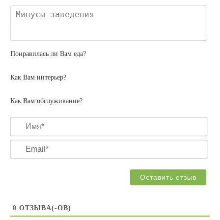
Ми
зав
Понравилась ли Вам еда?
Как Вам интерьер?
Как Вам обслуживание?
Им
Ema
0
ОТЗЫВA(-ОВ)