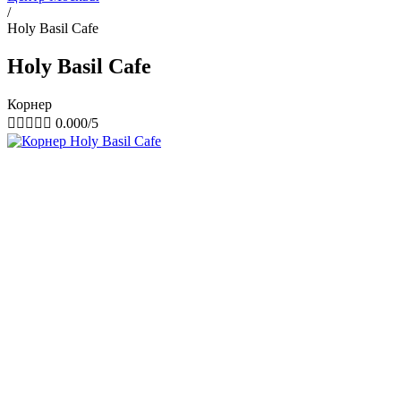
/
Holy Basil Cafe
Holy Basil Cafe
Корнер





0.000/5