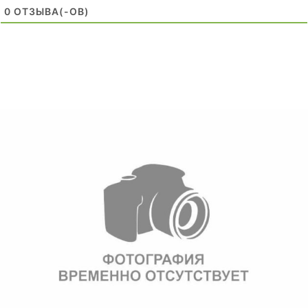
0
ОТЗЫВA(-ОВ)