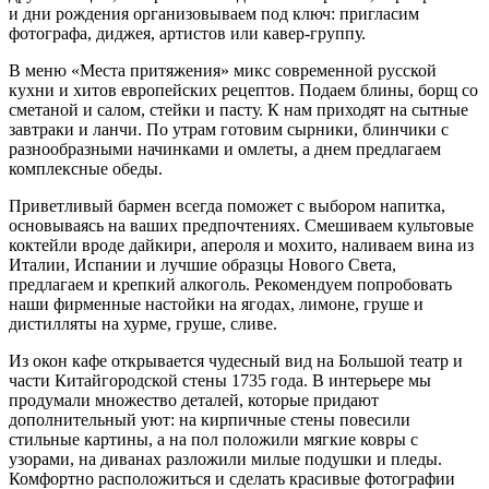
и дни рождения организовываем под ключ: пригласим
фотографа, диджея, артистов или кавер-группу.
В меню «Места притяжения» микс современной русской
кухни и хитов европейских рецептов. Подаем блины, борщ со
сметаной и салом, стейки и пасту. К нам приходят на сытные
завтраки и ланчи. По утрам готовим сырники, блинчики с
разнообразными начинками и омлеты, а днем предлагаем
комплексные обеды.
Приветливый бармен всегда поможет с выбором напитка,
основываясь на ваших предпочтениях. Смешиваем культовые
коктейли вроде дайкири, апероля и мохито, наливаем вина из
Италии, Испании и лучшие образцы Нового Света,
предлагаем и крепкий алкоголь. Рекомендуем попробовать
наши фирменные настойки на ягодах, лимоне, груше и
дистилляты на хурме, груше, сливе.
Из окон кафе открывается чудесный вид на Большой театр и
части Китайгородской стены 1735 года. В интерьере мы
продумали множество деталей, которые придают
дополнительный уют: на кирпичные стены повесили
стильные картины, а на пол положили мягкие ковры с
узорами, на диванах разложили милые подушки и пледы.
Комфортно расположиться и сделать красивые фотографии