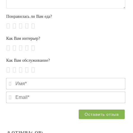
Понравилась ли Вам еда?
Как Вам интерьер?
Как Вам обслуживание?
Им
Ema
0
ОТЗЫВA(-ОВ)