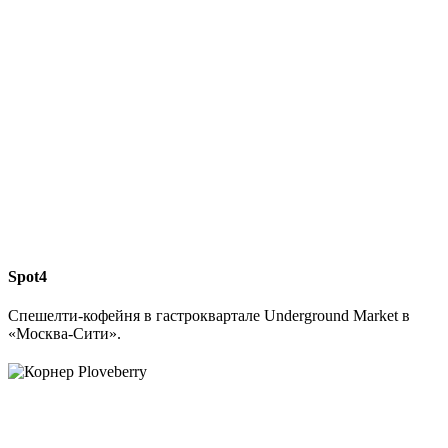
Spot4
Спешелти-кофейня в гастроквартале Underground Market в
«Москва-Cити».