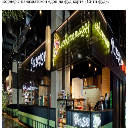
Корнер с паназиатской едой на фуд-корте «Сити фуд».