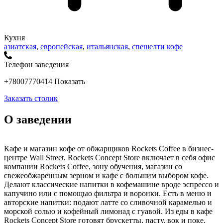
Кухня
азиатская
,
европейская
,
итальянская
,
спешелти кофе
Телефон заведения
+78007770414
Показать
Заказать столик
О заведении
Кафе и магазин кофе от обжарщиков Rockets Coffee в бизнес-
центре Wall Street. Rockets Concept Store включает в себя офис
компании Rockets Coffee, зону обучения, магазин со
свежеобжаренным зерном и кафе с большим выбором кофе.
Делают классические напитки в кофемашине вроде эспрессо и
капучино или с помощью фильтра и воронки. Есть в меню и
авторские напитки: подают латте со сливочной карамелью и
морской солью и кофейный лимонад с гуавой. Из еды в кафе
Rockets Concept Store готовят брускетты, пасту, вок и поке.