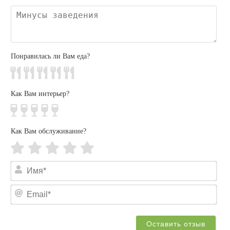
Ми
зав
Понравилась ли Вам еда?
Как Вам интерьер?
Как Вам обслуживание?
Им
Ema