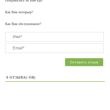
Понравилась ли Вам еда?
Как Вам интерьер?
Как Вам обслуживание?
Им
Ema
0
ОТЗЫВA(-ОВ)