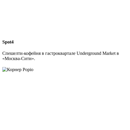
Spot4
Спешелти-кофейня в гастроквартале Underground Market в
«Москва-Cити».