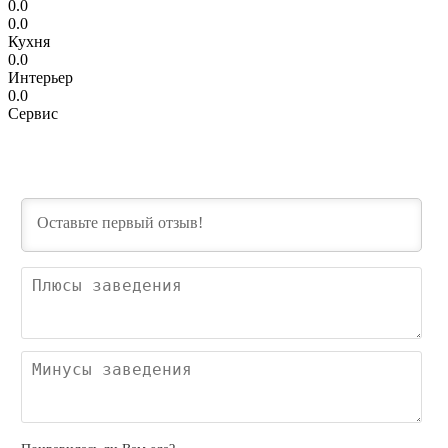
0.0
0.0
Кухня
0.0
Интерьер
0.0
Сервис
Пл
зав
Ми
зав