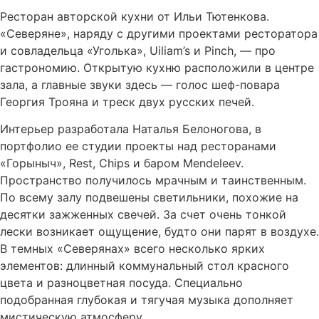
Ресторан авторской кухни от Ильи Тютенкова.
«Северяне», наряду с другими проектами ресторатора
и совладельца «Уголька», Uiliam’s и Pinch, — про
гастрономию. Открытую кухню расположили в центре
зала, а главные звуки здесь — голос шеф-повара
Георгия Трояна и треск двух русских печей.
Интерьер разработала Наталья Белоногова, в
портфолио ее студии проекты над ресторанами
«Горыныч», Rest, Chips и баром Mendeleev.
Пространство получилось мрачным и таинственным.
По всему залу подвешены светильники, похожие на
десятки зажженных свечей. За счет очень тонкой
лески возникает ощущение, будто они парят в воздухе.
Заказать столик в заведении
В темных «Северянах» всего несколько ярких
Адрес и схема проезда
«Северяне»
элементов: длинный коммунальный стол красного
ул. Б. Никитская 12
Дата и время визита
*
цвета и разноцветная посуда. Специально
подобранная глубокая и тягучая музыка дополняет
Количество гостей
*
мистическую атмосферу.