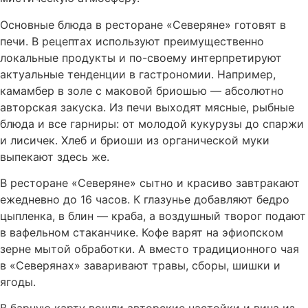
Библиотека им. Ленина
Основные блюда в ресторане «Северяне» готовят в
печи. В рецептах используют преимущественно
Ваше имя и фамилия
*
локальные продукты и по-своему интерпретируют
актуальные тенденции в гастрономии. Например,
камамбер в золе с маковой бриошью — абсолютно
Телефон (для подтверждения брони)
*
авторская закуска. Из печи выходят мясные, рыбные
блюда и все гарниры: от молодой кукурузы до спаржи
и лисичек. Хлеб и бриоши из органической муки
выпекают здесь же.
В ресторане «Северяне» сытно и красиво завтракают
ежедневно до 16 часов. К глазунье добавляют бедро
Заказать столик
цыпленка, в блин — краба, а воздушный творог подают
в вафельном стаканчике. Кофе варят на эфиопском
зерне мытой обработки. А вместо традиционного чая
в «Северянах» заваривают травы, сборы, шишки и
ягоды.