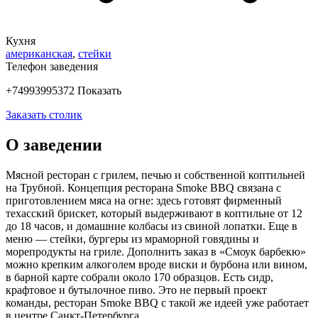
Кухня
американская
,
стейки
Телефон заведения
+74993995372
Показать
Заказать столик
О заведении
Мясной ресторан с грилем, печью и собственной коптильней
на Трубной. Концепция ресторана Smoke BBQ связана с
приготовлением мяса на огне: здесь готовят фирменный
техасский брискет, который выдерживают в коптильне от 12
до 18 часов, и домашние колбасы из свиной лопатки. Еще в
меню — стейки, бургеры из мраморной говядины и
морепродукты на гриле. Дополнить заказ в «Смоук барбекю»
можно крепким алкоголем вроде виски и бурбона или вином,
в барной карте собрали около 170 образцов. Есть сидр,
крафтовое и бутылочное пиво. Это не первый проект
команды, ресторан Smoke BBQ с такой же идеей уже работает
в центре Санкт-Петербурга.