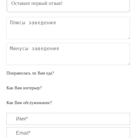
Пл
зав
Ми
зав
Понравилась ли Вам еда?
Как Вам интерьер?
Как Вам обслуживание?
Им
Ema