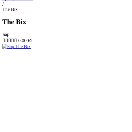
/
The Bix
The Bix
Бар





0.000/5