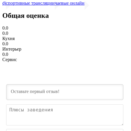
dj
спортивные трансляции
чаевые онлайн
Общая оценка
0.0
0.0
Кухня
0.0
Интерьер
0.0
Сервис
Пл
зав