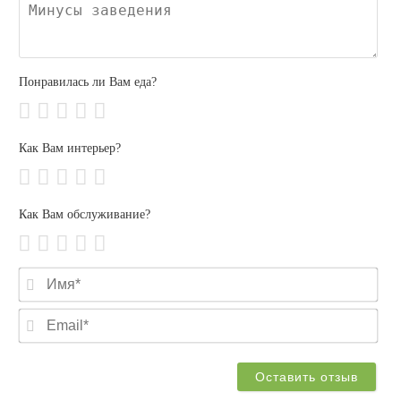
Ми
зав
Понравилась ли Вам еда?
Как Вам интерьер?
Как Вам обслуживание?
Им
Ema