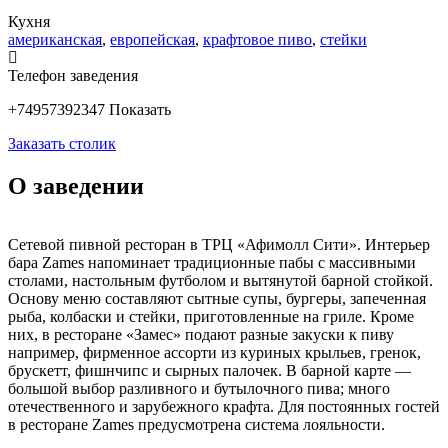
Кухня
американская
,
европейская
,
крафтовое пиво
,
стейки
Телефон заведения
+74957392347
Показать
Заказать столик
О заведении
Сетевой пивной ресторан в ТРЦ «Афимолл Сити». Интерьер
бара Zames напоминает традиционные пабы с массивными
столами, настольным футболом и вытянутой барной стойкой.
Основу меню составляют сытные супы, бургеры, запеченная
рыба, колбаски и стейки, приготовленные на гриле. Кроме
них, в ресторане «Замес» подают разные закуски к пиву
например, фирменное ассорти из куриных крыльев, гренок,
брускетт, фишнчипс и сырных палочек. В барной карте —
большой выбор разливного и бутылочного пива; много
отечественного и зарубежного крафта. Для постоянных гостей
в ресторане Zames предусмотрена система лояльности.