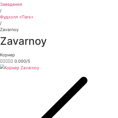
Заведения
/
Фудхолл «Паrк»
/
Zavarnoy
Zavarnoy
Корнер





0.000/5