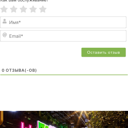
0
ОТЗЫВA(-ОВ)